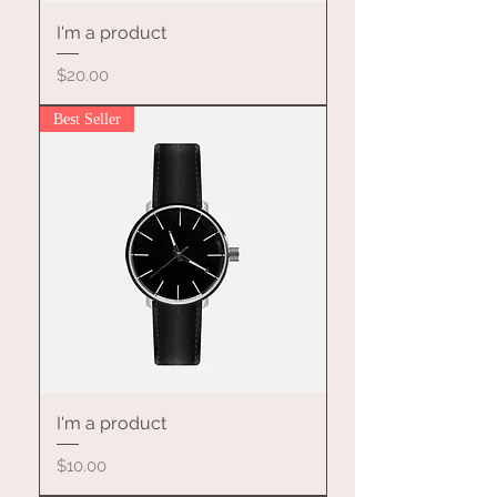
I'm a product
價格
$20.00
Best Seller
I'm a product
價格
$10.00