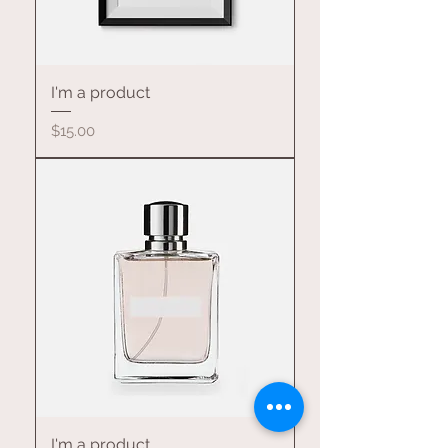
I'm a product
價格
$15.00
I'm a product