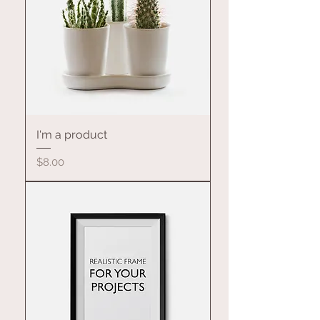
I'm a product
價格
$8.00