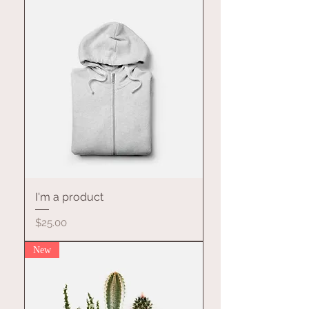
I'm a product
價格
$25.00
New