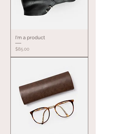
I'm a product
價格
$85.00