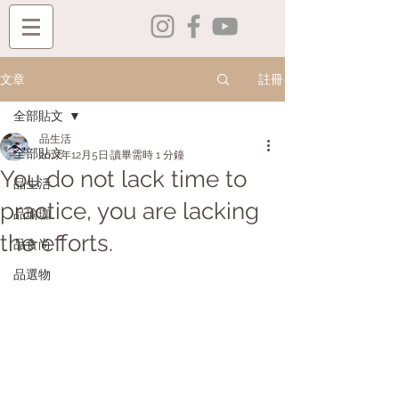
註冊
文章
全部貼文
品生活
全部貼文
2017年12月5日
讀畢需時 1 分鐘
You do not lack time to
品生活
practice, you are lacking
品瑜珈
the efforts.
品食尚
品選物